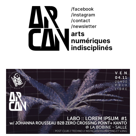
facebook
instagram
contact
newsletter
arts
numériques
indisciplinés