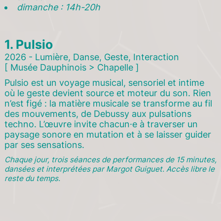
7
dimanche : 14h-20h
6
4
1.
Pulsio
3
2
2026 - Lumière, Danse, Geste, Interaction
1
5
[ Musée Dauphinois > Chapelle ]
Pulsio est un voyage musical, sensoriel et intime
où le geste devient source et moteur du son. Rien
n’est figé : la matière musicale se transforme au fil
des mouvements, de Debussy aux pulsations
techno. L’œuvre invite chacun·e à traverser un
paysage sonore en mutation et à se laisser guider
par ses sensations.
Chaque jour, trois séances de performances de 15 minutes,
dansées et interprétées par Margot Guiguet. Accès libre le
reste du temps.