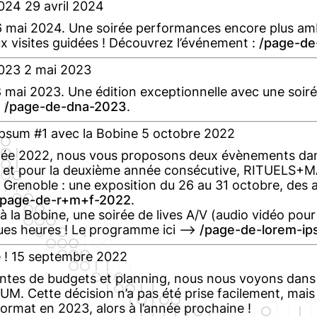
024
29 avril 2024
 mai 2024. Une soirée performances encore plus amb
x visites guidées ! Découvrez l’événement :
page-de
023
2 mai 2023
 mai 2023. Une édition exceptionnelle avec une soir
:
page-de-dna-2023
.
sum #1 avec la Bobine
5 octobre 2022
année 2022, nous vous proposons deux évènements dan
rd, et pour la deuxième année consécutive, RITUEL
Grenoble : une exposition du 26 au 31 octobre, des a
page-de-r+m+f-2022
.
à la Bobine, une soirée de lives A/V (audio vidéo pour
ues heures ! Le programme ici –>
page-de-lorem-ip
 !
15 septembre 2022
intes de budgets et planning, nous nous voyons dans l
M. Cette décision n’a pas été prise facilement, mais 
ormat en 2023, alors à l’année prochaine !