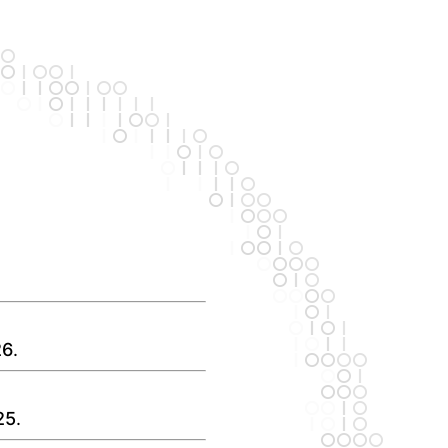
26
.
25
.