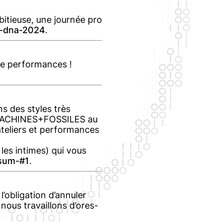
itieuse, une journée pro
-dna-2024
.
ée performances !
s des styles très
S+MACHINES+FOSSILES au
teliers et performances
 les intimes) qui vous
sum-#1
.
’obligation d’annuler
nous travaillons d’ores-